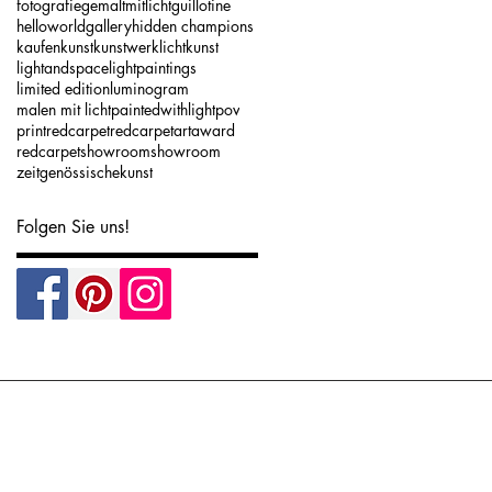
fotografie
gemaltmitlicht
guillotine
helloworldgallery
hidden champions
kaufen
kunst
kunstwerk
lichtkunst
lightandspace
lightpaintings
limited edition
luminogram
malen mit licht
paintedwithlight
pov
print
redcarpet
redcarpetartaward
redcarpetshowroom
showroom
zeitgenössischekunst
Folgen Sie uns!