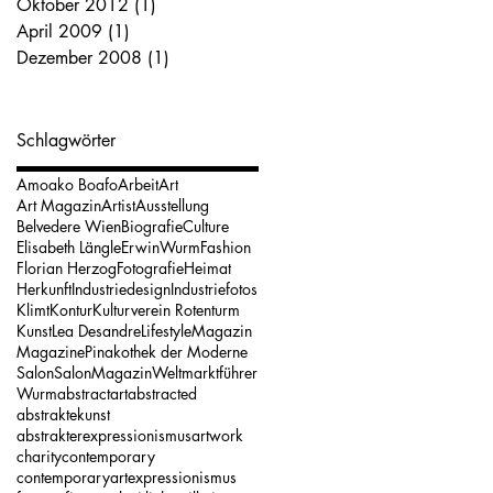
Oktober 2012
(1)
1 Beitrag
April 2009
(1)
1 Beitrag
Dezember 2008
(1)
1 Beitrag
Schlagwörter
Amoako Boafo
Arbeit
Art
Art Magazin
Artist
Ausstellung
Belvedere Wien
Biografie
Culture
Elisabeth Längle
ErwinWurm
Fashion
Florian Herzog
Fotografie
Heimat
Herkunft
Industriedesign
Industriefotos
Klimt
Kontur
Kulturverein Rotenturm
Kunst
Lea Desandre
Lifestyle
Magazin
Magazine
Pinakothek der Moderne
Salon
SalonMagazin
Weltmarktführer
Wurm
abstractart
abstracted
abstraktekunst
abstrakterexpressionismus
artwork
charity
contemporary
contemporaryart
expressionismus